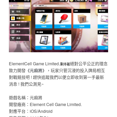
ElementCell Game Limited.
絕對公平公正的理念
秉持著
致力開發
《元麻將》
，玩家只管沉浸的投入牌局相互
對戰競技吧 ! 趕快追蹤我們以便立即收到第一手最新
消息 ! 我們公測見~
遊戲名稱：元麻將
開發廠商：
Element Cell Game Limited.
對應平台：
iOS/Android