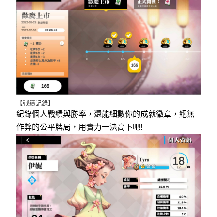
【戰績記錄】
紀錄個人戰績與勝率，還能細數你的成就徽章，絕無
作弊的公平牌局，用實力一決高下吧!