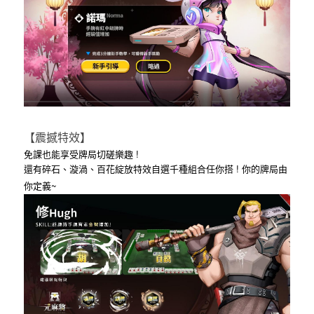
【震撼特效】
免課也能享受牌局切磋樂趣
!
還有碎石、漩渦、百花綻放特效自選千種組合任你搭
!
你的牌局由
你定義
~