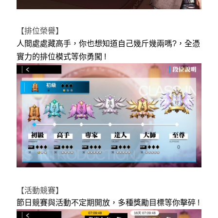
【排位榮譽】
人間處處藏高手，你也想知道自己幾斤幾兩嗎?，全憑
實力的排位模式等你勇闖 !
【活動競賽】
節日競賽與活動不定期開放，多種獎勵目標等你擊碎 !